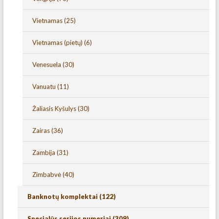
Vietnamas
(25)
Vietnamas (pietų)
(6)
Venesuela
(30)
Vanuatu
(11)
Žaliasis Kyšulys
(30)
Zairas
(36)
Zambija
(31)
Zimbabvė
(40)
Banknotų komplektai
(122)
Specialūs serijos numeriai
(309)