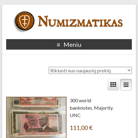
Meniu
300 world
banknotes. Majority.
UNC
111,00
€