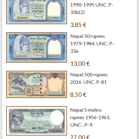
1990-1995 UNC. P-
33b(2)
3,85
€
Nepal 50 rupees
1979-1984. UNC. P-
33a
13,00
€
Nepal 500 rupees
2016. UNC. P-81
8,50
€
Nepal 5 mohru
rupees 1956-1961.
UNC-. P-9.
27,00
€