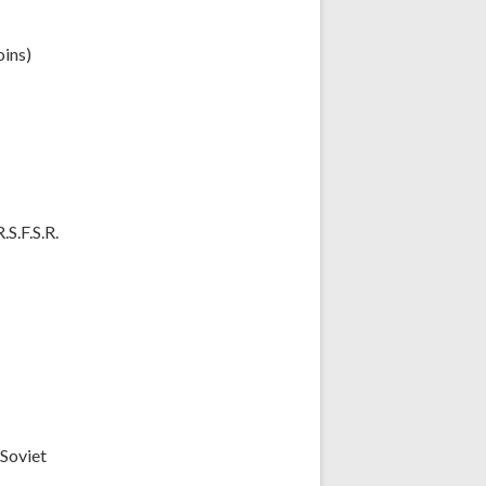
oins)
S.F.S.R.
(Soviet