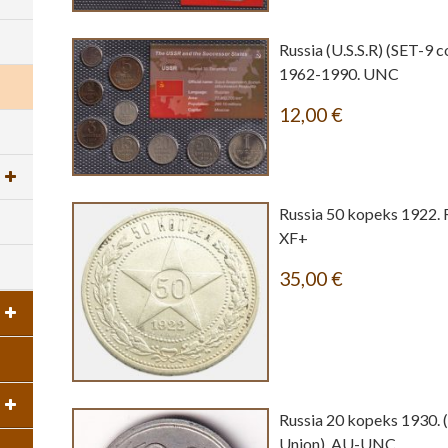
Russia (U.S.S.R) (SET-9 c
1962-1990. UNC
12,00
€
Russia 50 kopeks 1922. R.
XF+
35,00
€
Russia 20 kopeks 1930. 
Union). AU-UNC