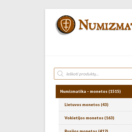
Numizmatika – monetos
(1515)
Lietuvos monetos
(43)
Vokietijos monetos
(163)
Rusijos monetos
(412)