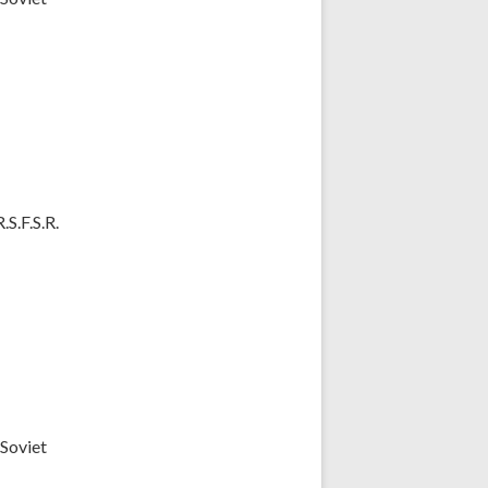
S.F.S.R.
(Soviet