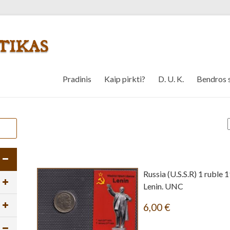
Pradinis
Kaip pirkti?
D. U. K.
Bendros 
Russia (U.S.S.R) 1 ruble 1
Lenin. UNC
6,00
€