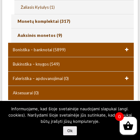
Žaliasis Kyšulys
(1)
Monetų komplektai
(317)
Auksinės monetos
(9)
Bonistika – banknotai
(5899)
Bukinstika – knygos
(549)
Faleristika – apdovanojimai
(0)
Aksesuarai
(0)
Informuojame, kad šioje svetainėje naudojami slapukai (angl.
cookies). Naršydami šioje svetainėje jūs sutinkate, kad slapukai
Copyright © 2026
Numizmatikas.lt
. Powered by
WordPress
. Theme:
0
Spacious by
ThemeGrill
.
būtų įrašyti jūsų kompiuteryje.
Ok