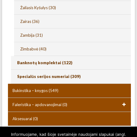
Žaliasis Kyšulys
(30)
Zairas
(36)
Zambija
(31)
Zimbabvė
(40)
Banknotų komplektai
(122)
Specialūs serijos numeriai
(309)
Bukinstika – knygos
(549)
Faleristika – apdovanojimai
(0)
Aksesuarai
(0)
Informuojame, kad šioje svetainėje naudojami slapukai (angl.