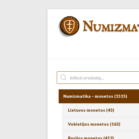
Numizmatika – monetos
(1515)
Lietuvos monetos
(43)
Vokietijos monetos
(163)
Rusijos monetos
(412)