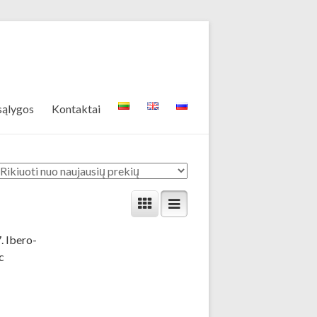
sąlygos
Kontaktai
. Ibero-
c