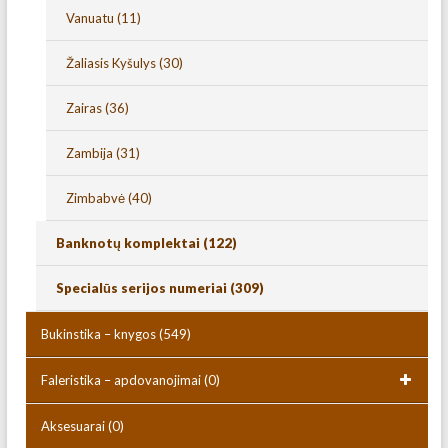
Vanuatu
(11)
Žaliasis Kyšulys
(30)
Zairas
(36)
Zambija
(31)
Zimbabvė
(40)
Banknotų komplektai
(122)
Specialūs serijos numeriai
(309)
Bukinstika – knygos
(549)
Faleristika – apdovanojimai
(0)
Aksesuarai
(0)