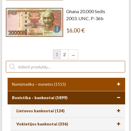
Ghana 20.000 Sedis
2003 .UNC. P-36b
16,00
€
1
2
→
Numizmatika – monetos
(1515)
Bonistika – banknotai
(5899)
Lietuvos banknotai
(124)
Vokietijos banknotai
(336)