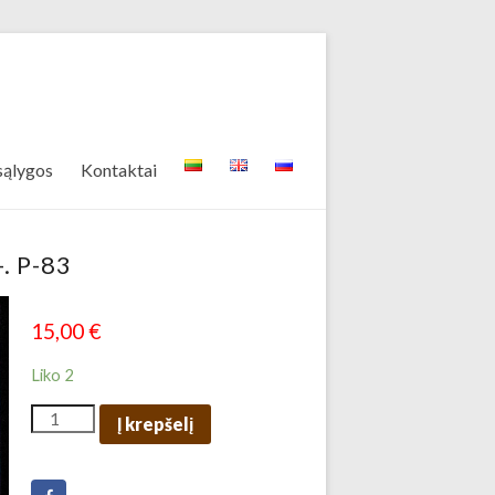
sąlygos
Kontaktai
. P-83
15,00
€
Liko 2
Į krepšelį