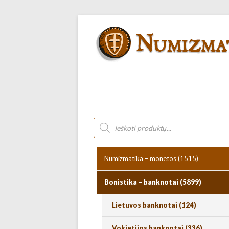
Numizmatika – monetos
(1515)
Bonistika – banknotai
(5899)
Lietuvos banknotai
(124)
Vokietijos banknotai
(336)