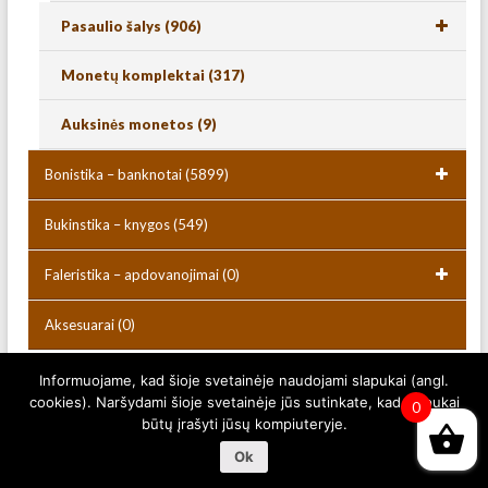
Pasaulio šalys
(906)
Monetų komplektai
(317)
Auksinės monetos
(9)
Bonistika – banknotai
(5899)
Bukinstika – knygos
(549)
Faleristika – apdovanojimai
(0)
Aksesuarai
(0)
Informuojame, kad šioje svetainėje naudojami slapukai (angl.
cookies). Naršydami šioje svetainėje jūs sutinkate, kad slapukai
Copyright © 2026
Numizmatikas.lt
. Powered by
WordPress
. Theme:
0
Spacious by
ThemeGrill
.
būtų įrašyti jūsų kompiuteryje.
Ok